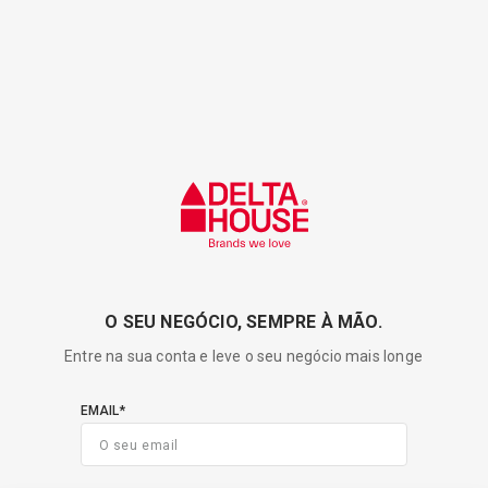
Venha
Venha
conhecer
conhecer
o
The
o
Delta
The
House
Pro
Delta
|
The
House
Delta
Pro
House
Pro
|
The
Delta
O SEU NEGÓCIO, SEMPRE À MÃO.
House
Entre na sua conta e leve o seu negócio mais longe
Pro
EMAIL*