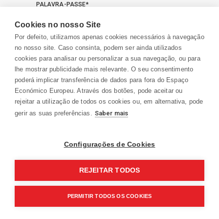
PALAVRA-PASSE*
Cookies no nosso Site
Por defeito, utilizamos apenas cookies necessários à navegação
MEMORIZAR
RECUPERAR PALAVRA-PASSE
no nosso site. Caso consinta, podem ser ainda utilizados
cookies para analisar ou personalizar a sua navegação, ou para
lhe mostrar publicidade mais relevante. O seu consentimento
INICIAR SESSÃO
poderá implicar transferência de dados para fora do Espaço
Económico Europeu. Através dos botões, pode aceitar ou
rejeitar a utilização de todos os cookies ou, em alternativa, pode
gerir as suas preferências.
Saber mais
Se ainda não tem conta, solicite acesso
aqui
Configurações de Cookies
REJEITAR TODOS
PERMITIR TODOS OS COOKIES